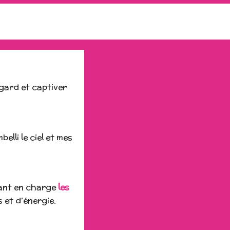
egard et captiver
elli le ciel et mes
nant en charge
les
et d’énergie.