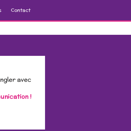
s
Contact
jongler avec
unication !