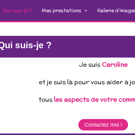
Qui suis-je ?
Mes prestations
Galerie d’image
Qui suis-je ?
Je suis
Caroline
et je suis là pour vous aider à 
tous
les aspects de votre comm
Contactez moi !